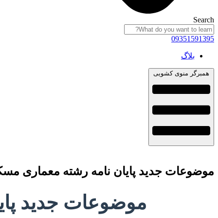
Search
09351591395
بلاگ
همبرگر منوی کشویی
موضوعات جدید پایان نامه رشته معماری مسکن + 113عنوان
موضوعات جدید پایان نا