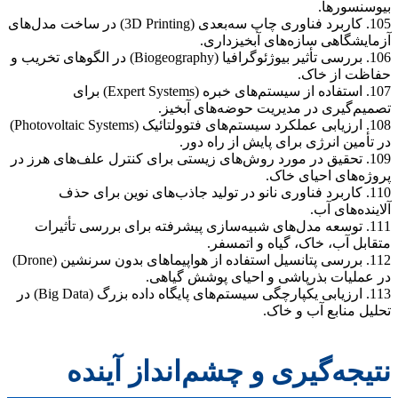
بیوسنسورها.
105. کاربرد فناوری چاپ سه‌بعدی (3D Printing) در ساخت مدل‌های
آزمایشگاهی سازه‌های آبخیزداری.
106. بررسی تأثیر بیوژئوگرافیا (Biogeography) در الگوهای تخریب و
حفاظت از خاک.
107. استفاده از سیستم‌های خبره (Expert Systems) برای
تصمیم‌گیری در مدیریت حوضه‌های آبخیز.
108. ارزیابی عملکرد سیستم‌های فتوولتائیک (Photovoltaic Systems)
در تأمین انرژی برای پایش از راه دور.
109. تحقیق در مورد روش‌های زیستی برای کنترل علف‌های هرز در
پروژه‌های احیای خاک.
110. کاربرد فناوری نانو در تولید جاذب‌های نوین برای حذف
آلاینده‌های آب.
111. توسعه مدل‌های شبیه‌سازی پیشرفته برای بررسی تأثیرات
متقابل آب، خاک، گیاه و اتمسفر.
112. بررسی پتانسیل استفاده از هواپیماهای بدون سرنشین (Drone)
در عملیات بذرپاشی و احیای پوشش گیاهی.
113. ارزیابی یکپارچگی سیستم‌های پایگاه داده بزرگ (Big Data) در
تحلیل منابع آب و خاک.
نتیجه‌گیری و چشم‌انداز آینده