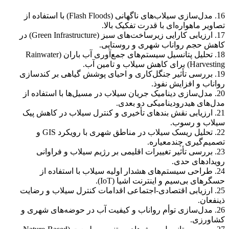
16. مدل‌سازی سیلاب‌های ناگهانی (Flash Floods) با استفاده از
تصاویر ماهواره‌ای با قدرت تفکیک بالا.
17. ارزیابی کارایی زیرساخت‌های سبز (Green Infrastructure) در
کاهش حجم رواناب شهری و روستایی.
18. تحلیل پتانسیل سیستم‌های جمع‌آوری آب باران (Rainwater
Harvesting) برای کاهش سیلاب و تامین آب.
19. بررسی تأثیر جنگل‌کاری و احیای پوشش گیاهی بر کندسازی
رواناب و افزایش نفوذ.
20. مدل‌سازی دینامیک جریان سیلاب در مسیل‌ها با استفاده از
مدل‌های هیدرودینامیکی دو بعدی.
21. ارزیابی نقش بندهای تأخیری و کنترل سیلاب در کاهش پیک
سیلاب و رسوب.
22. تحلیل ریسک سیلاب در مناطق شهری با رویکرد GIS و
تصمیم‌گیری چندمعیاره.
23. بررسی تأثیر تغییرات اقلیمی بر رژیم سیلاب و فراوانی
رویدادهای حدی.
24. طراحی سیستم‌های هشدار اولیه سیلاب با استفاده از
حسگرهای بی‌سیم و اینترنت اشیا (IoT).
25. ارزیابی اقتصادی-اجتماعی اقدامات کنترل سیلاب و رضایت
ذینفعان.
26. مدل‌سازی توأم رواناب و کیفیت آب در حوضه‌های شهری و
کشاورزی.