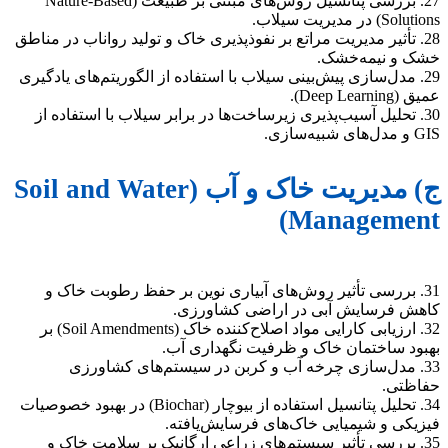
27. بررسی پتانسیل روش‌های مبتنی بر طبیعت (Nature-Based
Solutions) در مدیریت سیلاب.
28. تأثیر مدیریت مراتع بر نفوذپذیری خاک و تولید رواناب در مناطق
خشک و نیمه‌خشک.
29. مدل‌سازی پیش‌بینی سیلاب با استفاده از الگوریتم‌های یادگیری
عمیق (Deep Learning).
30. تحلیل آسیب‌پذیری زیرساخت‌ها در برابر سیلاب با استفاده از
GIS و مدل‌های شبیه‌سازی.
ج) مدیریت خاک و آب (Soil and Water
Management)
31. بررسی تأثیر روش‌های آبیاری نوین بر حفظ رطوبت خاک و
کاهش فرسایش آبی در اراضی کشاورزی.
32. ارزیابی کارایی مواد اصلاح‌کننده خاک (Soil Amendments) بر
بهبود ساختمان خاک و ظرفیت نگهداری آب.
33. مدل‌سازی چرخه آب و کربن در سیستم‌های کشاورزی
حفاظتی.
34. تحلیل پتانسیل استفاده از بیوچار (Biochar) در بهبود خصوصیات
فیزیکی و شیمیایی خاک‌های فرسایش‌یافته.
35. بررسی تأثیر سیستم‌های زراعی ارگانیک بر سلامت خاک و