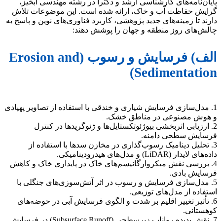
پایان‌نامه‌های کارشناسی ارشد و دکترا در رشته مهندسی آبخیز،
گرایش حفاظت آب و خاک، ارائه شده است. این موضوعات تلاش
دارند تا زمینه‌های جدید پژوهشی، کاربرد فناوری‌های نوین و پاسخ به
چالش‌های روز منطقه و جهان را پوشش دهند:
الف) فرسایش و رسوب (Erosion and
Sedimentation)
1. مدل‌سازی فرسایش شیاری و خندقی با استفاده از تصاویر پهپادی
و هوش مصنوعی در مناطق خشک.
2. ارزیابی اثربخشی بیوژئوتکستایل‌ها و ژئوگریدها در کنترل
فرسایش سطحی دامنه.
3. تحلیل دینامیک رسوب‌گذاری در مخازن سدها با استفاده از
داده‌های لایدار (LiDAR) و مدل‌های هیدرودینامیکی.
4. بررسی نقش میکروارگانیسم‌های خاک در پایداری خاک و کاهش
فرسایش بادی.
5. مدل‌سازی فرسایش و رسوب در اثر آتش‌سوزی‌های جنگلی با
استفاده از مدل‌های توزیعی.
6. تأثیر تغییر اقلیم بر شدت و الگوی فرسایش آبی در حوضه‌های
کوهستانی.
7. نقش پدیده رواناب زیرسطحی (Subsurface Runoff) در فرسایش