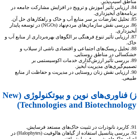
مناطق آسیب‌پذیر.
84. ارزیابی تأثیر آموزش و ترویج در افزایش مشارکت جامعه در
برنامه‌های آبخیزداری.
85. تحلیل تعارضات بر سر منابع آب و خاک و راهکارهای حل آن.
86. بررسی نقش سازمان‌های مردم‌نهاد (NGOs) در توسعه پایدار
آبخیزداری.
87. ارزیابی تأثیر تنوع فرهنگی بر الگوهای بهره‌برداری از منابع آب و
خاک.
88. تحلیل ریسک‌های اجتماعی و اقتصادی ناشی از سیلاب و
خشکسالی در مناطق روستایی.
89. بررسی تأثیر ارزش‌گذاری خدمات اکوسیستمی بر
تصمیم‌گیری‌های مدیریت آبخیز.
90. ارزیابی نقش زنان روستایی در مدیریت و حفاظت از منابع
طبیعی.
ز) فناوری‌های نوین و بیوتکنولوژی (New
Technologies and Biotechnology)
91. کاربرد نانوذرات در تثبیت خاک‌های مستعد فرسایش.
92. بررسی پتانسیل استفاده از گیاهان هالوفیت (Halophytes) در
احیای خاک‌های شور و فرسایش‌یافته.