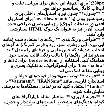
280px;` برای آیتم‌ها، این بخش برای موبایل، تبلت و
لپ‌تاپ کاملاً رسپانسیو خواهد بود.
* **جدول:** جدول نیز با استایل‌های داخلی برای
رسپانسیو بودن (با `overflow-x: auto;` برای اسکرول
افقی در صفحات کوچک) و زیبایی بصری طراحی شده
است. آن را نیز به عنوان یک بلوک HTML سفارشی
وارد کنید.
* **طراحی و رنگ‌بندی:** رنگ‌های استفاده شده (مانند
آبی تیره، آبی روشن، سبز، زرد و قرمز کمرنگ) به گونه‌ای
انتخاب شده‌اند که حس علمی و حرفه‌ای را منتقل کنند.
می‌توانید این رنگ‌ها را با پالت رنگی قالب سایت خود
هماهنگ کنید. استفاده از `border-bottom` برای H2ها و
`box-shadow` برای اینفوگرافیک، به تفکیک بصری و
زیبایی مقاله کمک می‌کند.
* **فونت:** توصیه می‌شود از فونت‌های خوانا و
استاندارد فارسی مانند “Vazirmatn”, “IRANSans” یا
“Tanha” استفاده کنید که در تمامی دستگاه‌ها به درستی
نمایش داده شوند.
* **تجربه کاربری:** ساختار مقاله با پاراگراف‌های
کوتاه، هدینگ‌های مشخص، لیست‌های بولت‌دار و جدول،