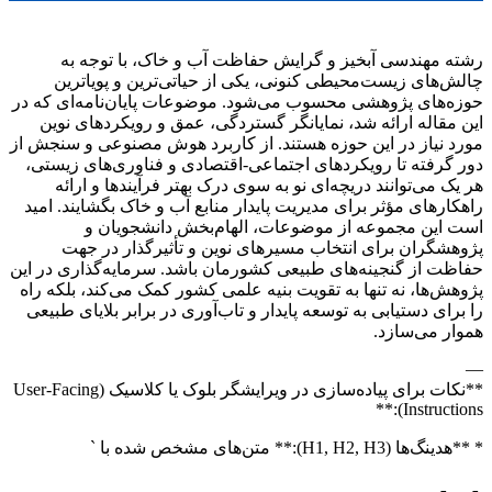
رشته مهندسی آبخیز و گرایش حفاظت آب و خاک، با توجه به
چالش‌های زیست‌محیطی کنونی، یکی از حیاتی‌ترین و پویاترین
حوزه‌های پژوهشی محسوب می‌شود. موضوعات پایان‌نامه‌ای که در
این مقاله ارائه شد، نمایانگر گستردگی، عمق و رویکردهای نوین
مورد نیاز در این حوزه هستند. از کاربرد هوش مصنوعی و سنجش از
دور گرفته تا رویکردهای اجتماعی-اقتصادی و فناوری‌های زیستی،
هر یک می‌توانند دریچه‌ای نو به سوی درک بهتر فرآیندها و ارائه
راهکارهای مؤثر برای مدیریت پایدار منابع آب و خاک بگشایند. امید
است این مجموعه از موضوعات، الهام‌بخش دانشجویان و
پژوهشگران برای انتخاب مسیرهای نوین و تأثیرگذار در جهت
حفاظت از گنجینه‌های طبیعی کشورمان باشد. سرمایه‌گذاری در این
پژوهش‌ها، نه تنها به تقویت بنیه علمی کشور کمک می‌کند، بلکه راه
را برای دستیابی به توسعه پایدار و تاب‌آوری در برابر بلایای طبیعی
هموار می‌سازد.
—
**نکات برای پیاده‌سازی در ویرایشگر بلوک یا کلاسیک (User-Facing
Instructions):**
* **هدینگ‌ها (H1, H2, H3):** متن‌های مشخص شده با `