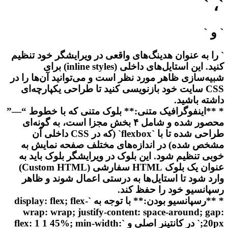
`، `
` و `
` را به عنوان هدینگ‌های واقعی در ویرایشگر خود تنظیم
کنید. این استایل‌های داخلی (inline styles) برای
شبیه‌سازی ظاهر مورد نظر است و می‌توانید آن‌ها را در
CSS سایت خود بازنویسی کنید تا طراحی یکپارچه‌ای
داشته باشید.
* **اینفوگرافیک متنی:** بلوک متنی که با خطوط “—”
محصور شده و شامل ۴ بخش مجزا است، به گونه‌ای
طراحی شده تا با `flexbox` (که در CSS داخلی آن
مشخص شده) در اندازه‌های مختلف صفحه نمایش به
خوبی تنظیم شود. این بلوک در ویرایشگر بلوک باید به
عنوان یک بلوک HTML سفارشی (Custom HTML)
وارد شود تا استایل‌ها به درستی اعمال شوند و ظاهر
رسپانسیو خود را حفظ کند.
* **رسپانسیو بودن:** با توجه به `display: flex; flex-
wrap: wrap; justify-content: space-around; gap:
20px;` در کانتینر اصلی و `flex: 1 1 45%; min-width: