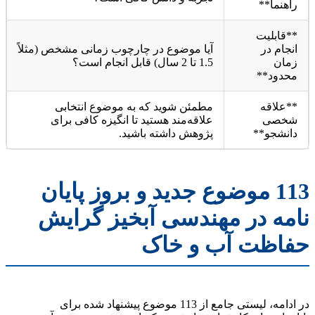
راهنما**
**قابلیت
انجام در
آیا موضوع در چارچوب زمانی مشخص (مثلاً
زمان
1.5 تا 2 سال) قابل انجام است؟
محدود**
**علاقه
مطمئن شوید که به موضوع انتخابی
شخصی
علاقه‌مند هستید تا انگیزه کافی برای
دانشجو**
پژوهش داشته باشید.
113 موضوع جدید و بروز پایان
نامه در مهندسی آبخیز گرایش
حفاظت آب و خاک
در ادامه، لیستی جامع از 113 موضوع پیشنهاد شده برای