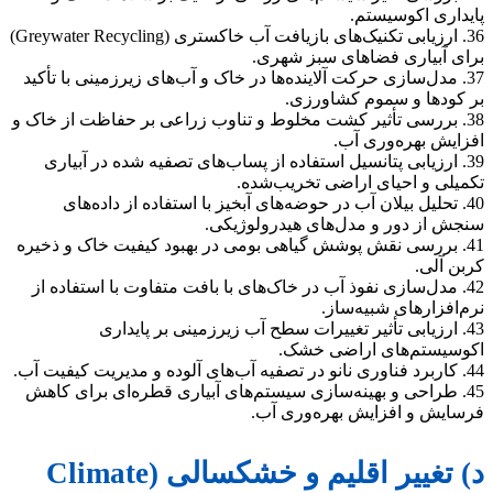
پایداری اکوسیستم.
36. ارزیابی تکنیک‌های بازیافت آب خاکستری (Greywater Recycling)
برای آبیاری فضاهای سبز شهری.
37. مدل‌سازی حرکت آلاینده‌ها در خاک و آب‌های زیرزمینی با تأکید
بر کودها و سموم کشاورزی.
38. بررسی تأثیر کشت مخلوط و تناوب زراعی بر حفاظت از خاک و
افزایش بهره‌وری آب.
39. ارزیابی پتانسیل استفاده از پساب‌های تصفیه شده در آبیاری
تکمیلی و احیای اراضی تخریب‌شده.
40. تحلیل بیلان آب در حوضه‌های آبخیز با استفاده از داده‌های
سنجش از دور و مدل‌های هیدرولوژیکی.
41. بررسی نقش پوشش گیاهی بومی در بهبود کیفیت خاک و ذخیره
کربن آلی.
42. مدل‌سازی نفوذ آب در خاک‌های با بافت متفاوت با استفاده از
نرم‌افزارهای شبیه‌ساز.
43. ارزیابی تأثیر تغییرات سطح آب زیرزمینی بر پایداری
اکوسیستم‌های اراضی خشک.
44. کاربرد فناوری نانو در تصفیه آب‌های آلوده و مدیریت کیفیت آب.
45. طراحی و بهینه‌سازی سیستم‌های آبیاری قطره‌ای برای کاهش
فرسایش و افزایش بهره‌وری آب.
د) تغییر اقلیم و خشکسالی (Climate