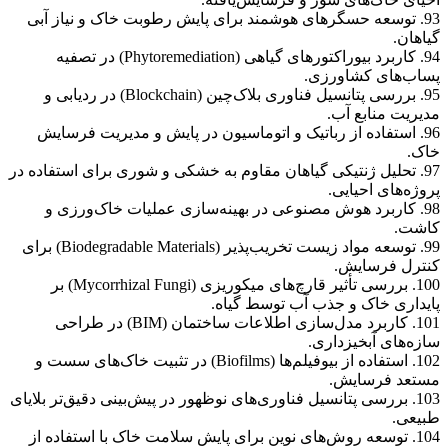
93. توسعه حسگرهای هوشمند برای پایش رطوبت خاک و نیاز آبی
گیاهان.
94. کاربرد بیوراکتورهای گیاهی (Phytoremediation) در تصفیه
پساب‌های کشاورزی.
95. بررسی پتانسیل فناوری بلاک‌چین (Blockchain) در ردیابی و
مدیریت منابع آب.
96. استفاده از رباتیک و اتوماسیون در پایش و مدیریت فرسایش
خاک.
97. تحلیل ژنتیکی گیاهان مقاوم به خشکی و شوری برای استفاده در
پروژه‌های احیایی.
98. کاربرد هوش مصنوعی در بهینه‌سازی عملیات خاک‌ورزی و
کاشت.
99. توسعه مواد زیست تخریب‌پذیر (Biodegradable Materials) برای
کنترل فرسایش.
100. بررسی تأثیر قارچ‌های میکوریزی (Mycorrhizal Fungi) بر
پایداری خاک و جذب آب توسط گیاه.
101. کاربرد مدل‌سازی اطلاعات ساختمان (BIM) در طراحی
سازه‌های آبخیزداری.
102. استفاده از بیوفیلم‌ها (Biofilms) در تثبیت خاک‌های سست و
مستعد فرسایش.
103. بررسی پتانسیل فناوری‌های نوظهور در پیش‌بینی دقیق‌تر بلایای
طبیعی.
104. توسعه روش‌های نوین برای پایش سلامت خاک با استفاده از