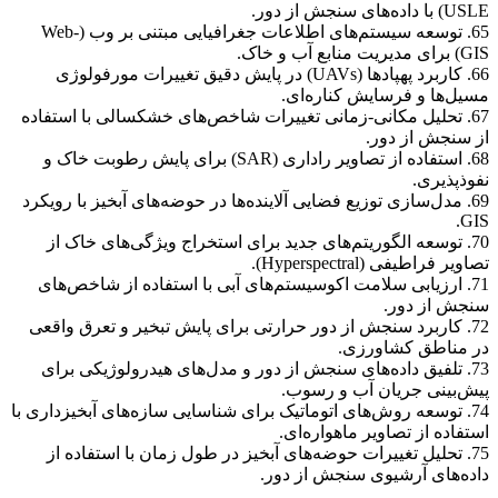
USLE) با داده‌های سنجش از دور.
65. توسعه سیستم‌های اطلاعات جغرافیایی مبتنی بر وب (Web-
GIS) برای مدیریت منابع آب و خاک.
66. کاربرد پهپادها (UAVs) در پایش دقیق تغییرات مورفولوژی
مسیل‌ها و فرسایش کناره‌ای.
67. تحلیل مکانی-زمانی تغییرات شاخص‌های خشکسالی با استفاده
از سنجش از دور.
68. استفاده از تصاویر راداری (SAR) برای پایش رطوبت خاک و
نفوذپذیری.
69. مدل‌سازی توزیع فضایی آلاینده‌ها در حوضه‌های آبخیز با رویکرد
GIS.
70. توسعه الگوریتم‌های جدید برای استخراج ویژگی‌های خاک از
تصاویر فراطیفی (Hyperspectral).
71. ارزیابی سلامت اکوسیستم‌های آبی با استفاده از شاخص‌های
سنجش از دور.
72. کاربرد سنجش از دور حرارتی برای پایش تبخیر و تعرق واقعی
در مناطق کشاورزی.
73. تلفیق داده‌های سنجش از دور و مدل‌های هیدرولوژیکی برای
پیش‌بینی جریان آب و رسوب.
74. توسعه روش‌های اتوماتیک برای شناسایی سازه‌های آبخیزداری با
استفاده از تصاویر ماهواره‌ای.
75. تحلیل تغییرات حوضه‌های آبخیز در طول زمان با استفاده از
داده‌های آرشیوی سنجش از دور.