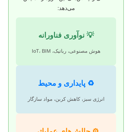
می‌دهد:
💡 نوآوری فناورانه
هوش مصنوعی، رباتیک، IoT، BIM
♻️ پایداری و محیط
انرژی سبز، کاهش کربن، مواد سازگار
⚙️ چالش‌های عملیاتی