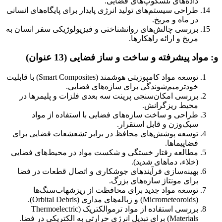
داده‌های تلسکوپ‌های فضایی.
طراحی سیستم‌های تولید انرژی پایدار برای پایگاه‌های انسانی
در ماه و مریخ.
بررسی چالش‌های روانشناختی و فیزیولوژیکی سفر انسان به
مریخ و ارائه راهکارها.
و: مواد پیشرفته و ساخت و ساز فضایی (13 عنوان)
توسعه مواد کامپوزیتی هوشمند (Smart Composites) با قابلیت
خودترمیم‌شوندگی برای سازه‌های فضایی.
بررسی امکان‌سنجی پرینت سه بعدی فلزات و پلیمرها در
محیط ریزگرانش.
طراحی و ساخت سازه‌های فضایی با استفاده از مواد
سبک‌وزن و قابل استقرار.
توسعه پوشش‌های محافظ در برابر تشعشعات فضایی برای
فضاپیماها.
مطالعه رفتار خستگی و شکست مواد در محیط‌های فضایی
(خلاء، دماهای شدید).
بهینه‌سازی فرآیندهای جوشکاری و اتصال قطعات در فضا
برای مونتاژ سازه‌های بزرگ.
توسعه مواد جدید برای محافظت از ریزشهاب‌سنگ‌ها
(Micrometeoroids) و زباله‌های مداری (Orbital Debris).
بررسی استفاده از مواد ترموالکتریک (Thermoelectric
Materials) برای تبدیل انرژی حرارتی به الکتریکی در فضا.