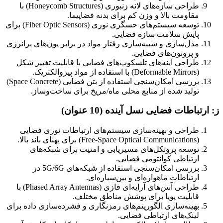
طراحی سازه‌های لانه زنبوری (Honeycomb Structures) با
مقاومت بالا و وزن کم برای بدنه فضاپیما.
توسعه سیستم‌های حسگری نوری (Fiber Optic Sensors) برای
پایش سلامت سازه فضایی.
مدل‌سازی و شبیه‌سازی رفتار مواد در برابر یون‌های پرانرژی
و پروتون‌های فضایی.
طراحی آینه‌های تلسکوپ‌های فضایی با قابلیت تغییر شکل
(Deformable Mirrors) با استفاده از مواد پیزوالکتریک.
بررسی امکان‌سنجی استفاده از بتن فضایی (Space Concrete)
تولید شده از منابع محلی ماه/مریخ برای ساخت‌وساز.
ز: ارتباطات فضایی نسل آینده (10 عنوان)
طراحی و بهینه‌سازی سیستم‌های ارتباطات نوری فضایی
(Free-Space Optical Communications) برای پهنای باند بالا.
توسعه پروتکل‌های مسیریابی و امنیت برای شبکه‌های
ارتباطی کوانتومی فضایی.
بررسی امکان‌سنجی استفاده از شبکه‌های 5G/6G در
ارتباطات ماهواره‌ای و بین‌سیاره‌ای.
طراحی آنتن‌های آرایه‌ای فازی (Phased Array Antennas) با
قابلیت پویا برای پوشش مناطق مختلف.
بهینه‌سازی الگوریتم‌های رمزنگاری و فشرده‌سازی داده برای
لینک‌های ارتباطی فضایی.