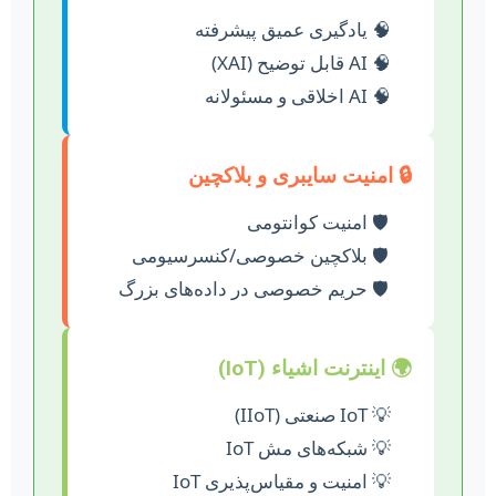
یادگیری عمیق پیشرفته
AI قابل توضیح (XAI)
AI اخلاقی و مسئولانه
🔒 امنیت سایبری و بلاکچین
امنیت کوانتومی
بلاکچین خصوصی/کنسرسیومی
حریم خصوصی در داده‌های بزرگ
🌍 اینترنت اشیاء (IoT)
IoT صنعتی (IIoT)
شبکه‌های مش IoT
امنیت و مقیاس‌پذیری IoT