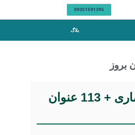
09351591395
بلاگ
موضوعات جدید پایان نامه رشته مهندسی معماری + 113 عنوان