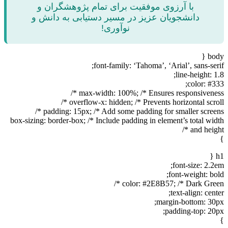
با آرزوی موفقیت برای تمام پژوهشگران و
دانشجویان عزیز در مسیر دستیابی به دانش و
نوآوری!
body {
font-family: ‘Tahoma’, ‘Arial’, sans-serif;
line-height: 1.8;
color: #333;
max-width: 100%; /* Ensures responsiveness */
overflow-x: hidden; /* Prevents horizontal scroll */
padding: 15px; /* Add some padding for smaller screens */
box-sizing: border-box; /* Include padding in element’s total width
and height */
}
h1 {
font-size: 2.2em;
font-weight: bold;
color: #2E8B57; /* Dark Green */
text-align: center;
margin-bottom: 30px;
padding-top: 20px;
}