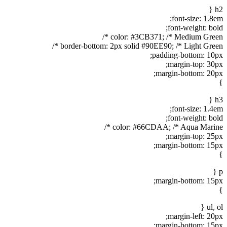
h2 {
font-size: 1.8em;
font-weight: bold;
color: #3CB371; /* Medium Green */
border-bottom: 2px solid #90EE90; /* Light Green */
padding-bottom: 10px;
margin-top: 30px;
margin-bottom: 20px;
}
h3 {
font-size: 1.4em;
font-weight: bold;
color: #66CDAA; /* Aqua Marine */
margin-top: 25px;
margin-bottom: 15px;
}
p {
margin-bottom: 15px;
}
ul, ol {
margin-left: 20px;
margin-bottom: 15px;