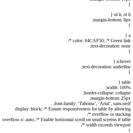
}
ul li, ol li {
margin-bottom: 8px;
}
a {
color: #4CAF50; /* Green link */
text-decoration: none;
}
a:hover {
text-decoration: underline;
}
table {
width: 100%;
border-collapse: collapse;
margin-bottom: 25px;
font-family: ‘Tahoma’, ‘Arial’, sans-serif;
display: block; /* Ensure responsiveness for table by allowing
overflow or stacking */
overflow-x: auto; /* Enable horizontal scroll on small screens if table
width exceeds viewport */
}