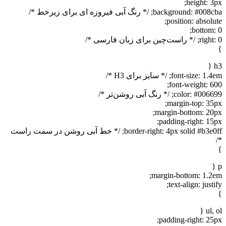
height:
backgroun; /* رنگ آبی فیروزه ای برای زیرخط */
position: abso
bottom
برای زبان فارسی */
font-si; /* سایز برای H3 */
font-weight: 
colo; /* رنگ آبی روشن‌تر */
margin-top: 3
margin-bottom: 2
padding-right: 1
border-right: 4px solid #b3e0ff; /* خط آبی روشن در سمت راست
margin-bottom: 1.
text-align: jus
ul
padding-right: 2