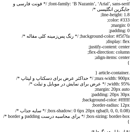
font-family: ‘B Nazanin’, ‘Arial’, sans-serif; /* فونت فارسی و
زین انگلیسی */
line-height:
color: #
margin
padding
background-color:; /* رنگ پس‌زمینه کلی مقاله */
display: 
justify-content: ce
flex-direction: col
align-items: ce
max-; /* حداکثر عرض برای دسکتاپ و لپتاپ */
ض برای نمایش در موبایل و تبلت */
margin: 20px a
padding: 20px 3
background-color: #fff
border-radius: 1
box-shadow: 0 6px 20px rgba(0, 0, 0); /* سایه جذاب */
box-sizing:; /* برای محاسبه درست padding و border */
ستایل هدینگ‌ها */