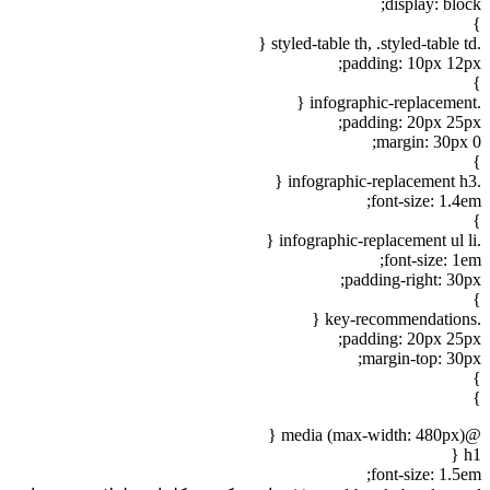
display: b
padding: 10px 1
padding: 20px 2
margin: 30p
font-size: 1
font-size:
padding-right: 3
padding: 20px 2
margin-top: 3
font-size: 1