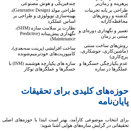
ینه و زمان‌بر
چندفیزیکی و هوش مصنوعی
حی بر پایه تجربیات
طراحی مولد (Generative Design)،
ته و روش‌های
بهینه‌سازی توپولوژی و طراحی بر
فظه‌کارانه
اساس عملکرد
نظارت بر سلامت سازه (SHM)،
ر و نگهداری دوره‌ای و
نگهداری پیش‌بینانه (Predictive
نی بر زمان
Maintenance)
‌های ساخت سنتی
ساخت افزایشی (پرینت سه‌بعدی)،
شین‌کاری، جوشکاری،
کامپوزیت‌های خودترمیم‌شونده
کاری)
 یکپارچگی حسگرها و
سازه های یکپارچه هوشمند (ISM) با
گرها در سازه
حسگرها و عملگرهای توکار
زه‌های کلیدی برای تحقیقات
ان‌نامه
 انتخاب موضوعی کارآمد، بهتر است ابتدا با حوزه‌های اصلی
قاتی در گرایش سازه‌های هوایی آشنا شوید: