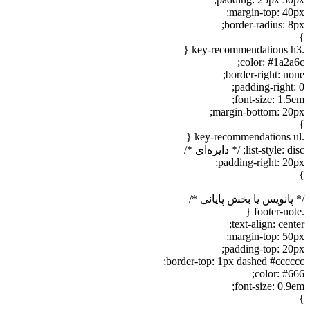
margin-top: 4
border-radius: 
color: #1a2
border-right: n
padding-righ
font-size: 1
margin-bottom: 2
list-s; /* دایره‌ای */
padding-right: 2
انویس یا بخش پایانی */
text-align: ce
margin-top: 5
padding-top: 2
border-top: 1px dashed #ccc
color: #
font-size: 0