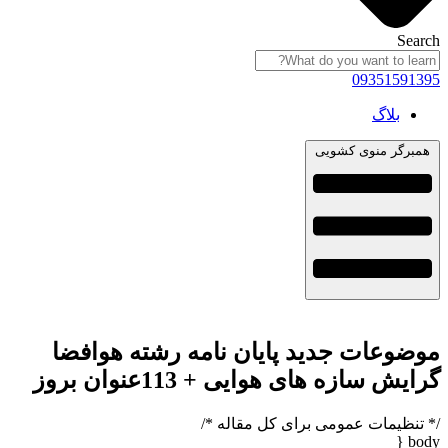
Se
09351591
بلاگ
رگر منوی کشویی
وعات جدید پایان نامه رشته هوافضا
ش سازه های هوایی + 113عنوان بروز
نظیمات عمومی برای کل مقاله */
b