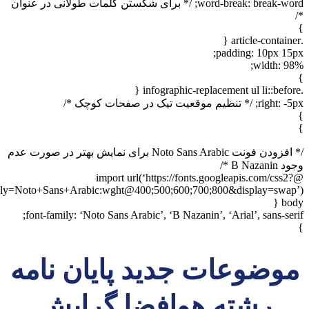
word-break: break-word; /* برای شکستن کلمات طولانی در عنوان
padding: 10px 1
width: 
ظیم موقعیت تیک در صفحات کوچک */
/* افزودن فونت Noto Sans Arabic برای نمایش بهتر در صورت عدم
B  */
@import url(‘https://fonts.googleapis.com/css
family=Noto+Sans+Arabic:wght@400;500;600;700;800&display=swa
b
font-family: ‘Noto Sans Arabic’, ‘B Nazanin’, ‘Arial’, sans-se
وضوعات جدید پایان نامه
رشته هوافضا گرایش