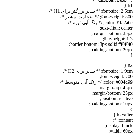
font-; /* سایز بزرگتر برای H1 */
font-wei; /* ضخامت بیشتر */
color; /* رنگ آبی تیره */
text-align: ce
margin-bottom: 3
line-height:
border-bottom: 3px solid #f0f
padding-bottom: 2
font-si; /* سایز برای H2 */
font-weight: 
color; /* رنگ آبی متوسط */
margin-top: 4
margin-bottom: 2
position: rela
padding-bottom: 1
h2::a
conte
display: b
width: 6