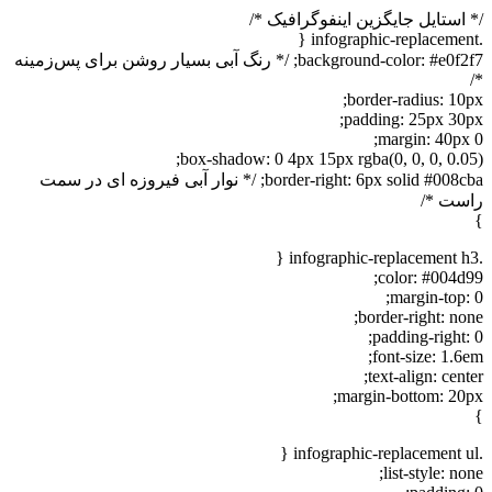
ستایل جایگزین اینفوگرافیک */
background-color: #e0f2f7; /* رنگ آبی بسیار روشن برای پس‌زمینه
border-radius: 1
padding: 25px 3
margin: 40p
box-shadow: 0 4px 15px rgba(0, 0, 0, 0.
border-right: 6px solid #008cba; /* نوار آبی فیروزه ای در سمت
ت */
color: #004
margin-top
border-right: n
padding-righ
font-size: 1
text-align: ce
margin-bottom: 2
list-style: 