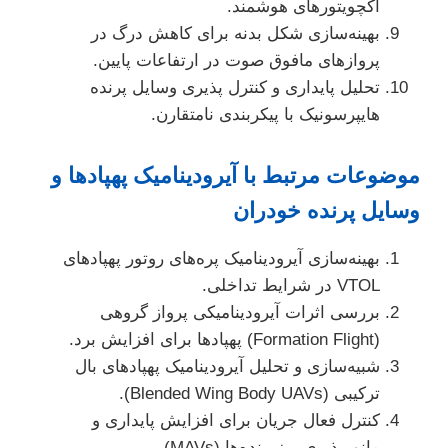
اکچویتورهای هوشمند.
بهینه‌سازی شکل بدنه برای کاهش درگ در
پروازهای مافوق صوت در ارتفاعات پایین.
تحلیل پایداری و کنترل پذیری وسایل پرنده
هایپرسونیک با پیکربندی نامتقارن.
موضوعات مرتبط با آیرودینامیک پهپادها و
وسایل پرنده خودران
بهینه‌سازی آیرودینامیک پره‌های روتور پهپادهای
VTOL در شرایط تداخلی.
بررسی اثرات آیرودینامیکی پرواز گروهی
(Formation Flight) پهپادها برای افزایش برد.
شبیه‌سازی و تحلیل آیرودینامیک پهپادهای بال
ترکیبی (Blended Wing Body UAVs).
کنترل فعال جریان برای افزایش پایداری و
مانورپذیری ریزپرنده‌ها (MAVs).