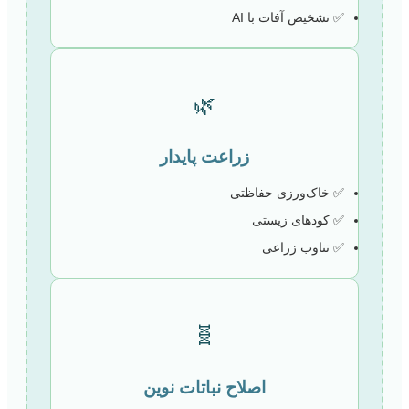
✅ تشخیص آفات با AI
🌿
زراعت پایدار
✅ خاک‌ورزی حفاظتی
✅ کودهای زیستی
✅ تناوب زراعی
🧬
اصلاح نباتات نوین