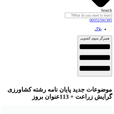
Search
09351591395
بلاگ
همبرگر منوی کشویی
موضوعات جدید پایان نامه رشته کشاورزی
گرایش زراعت + 113عنوان بروز