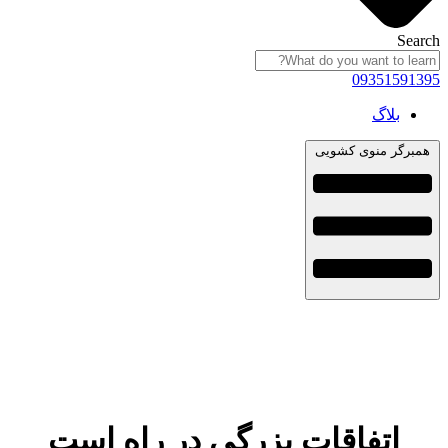
Search
09351591395
بلاگ
همبرگر منوی کشویی
اتفاقات بزرگی در راه است